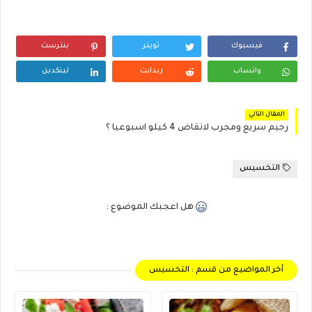
فيسبوك
تويتر
بنترست
واتساب
ريدايت
لينكدين
المقال التالي
رجيم سريع ومجرب لانقاض 4 كيلو اسبوعيا ؟
التخسيس
هل اعجبك الموضوع :
أخر المواضيع من قسم : التخسيس