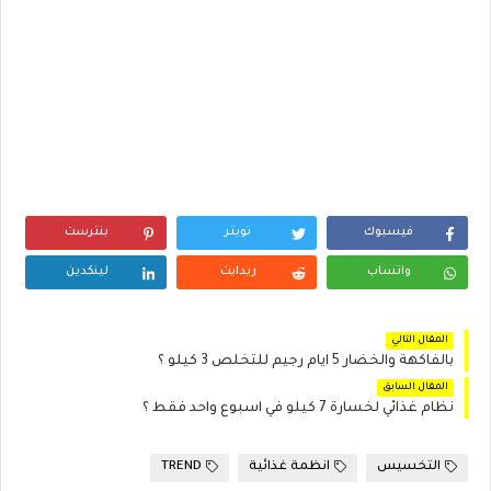
فيسبوك
تويتر
بنترست
واتساب
ريدايت
لينكدين
المقال التالي
بالفاكهة والخضار 5 ايام رجيم للتخلص 3 كيلو ؟
المقال السابق
نظام غذائي لخسارة 7 كيلو في اسبوع واحد فقط ؟
التخسيس
انظمة غذائية
TREND