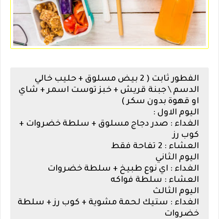
الفطور ثابت ( 2 بيض مسلوق + حليب خالي
الدسم \ جبنة قريش + خبز توست اسمر + شاي
او قهوة بدون سكر )
اليوم الاول :
الغداء : صدر دجاج مسلوق + سلطة خضروات +
كوب رز
العشاء : 2 تفاحة فقط
اليوم الثاني
الغداء : اي نوع طبيخ + سلطة خضروات
العشاء : سلطة فواكه
اليوم الثالث
الغداء : ستيك لحمة مشوية + كوب رز + سلطة
خضروات