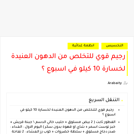
التخسيس
انظمة غذائية
رجيم قوي للتخلص من الدهون العنيدة
لخسارة 10 كيلو في اسبوع ؟
Arabaity
التنقل السريع
رجيم قوي للتخلص من الدهون العنيدة لخسارة 10 كيلو في
اسبوع ؟
الفطور ثابت ( 2 بيض مسلوق + حليب خالي الدسم \ جبنة قريش +
خبز توست اسمر + شاي او قهوة بدون سكر ) اليوم الاول : الغداء :
صدر دجاج مسلوق + سلطة خضروات + كوب رز العشاء : 2 تفاحة