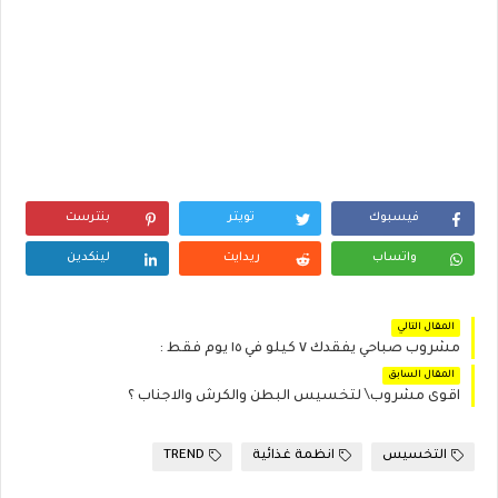
فيسبوك
تويتر
بنترست
واتساب
ريدايت
لينكدين
المقال التالي
مشروب صباحي يفقدك ٧ كيلو في ١٥ يوم فقط :
المقال السابق
اقوى مشروب\ لتخسيس البطن والكرش والاجناب ؟
التخسيس
انظمة غذائية
TREND