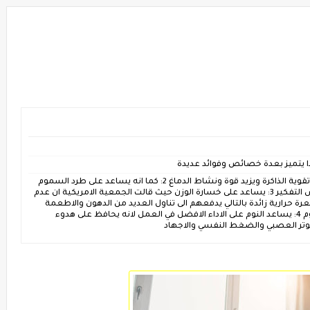
ذا يتميز بعدة خصائص وفوائد عديدة
* فوائد النوم للتخسيس ؟1: يساعد على تحسين وتقوية الذاكرة ويزيد قوة ونشاط الدماغ 2: كما انه يساعد على طرد السموم
العالقة بالجسم ويساعد على التخلص من تشوش التفكير 3: يساعد على خسارة الوزن حيث قالت الجمعية الامريكية ان عدم
 وعلاقة الوزن يدفع الاشخاص لتناول 549 سعرة حرارية زائدة بالتالي يدفعهم الى تناول العديد من الدهون والاطعمة
الغنية بالدهون فاذا اردت الوزن المثالي فعليك النوم 4: يساعد النوم على الاداء الافضل في العمل لانه يحافظ على هدوء