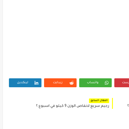
رست
واتساب
ريدايت
لينكدين
المقال السابق
رجيم سريع لانقاص الوزن 9 كيلو في اسبوع ؟