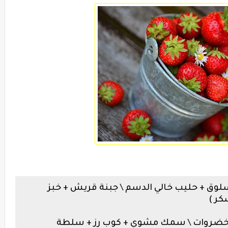
وال الايام ( 2 بيض مسلوق + حليب خالي الدسم \ جبنة قريش + خبز
كر )
 خضروات \ سمك مشوي + كوب رز + سلطة