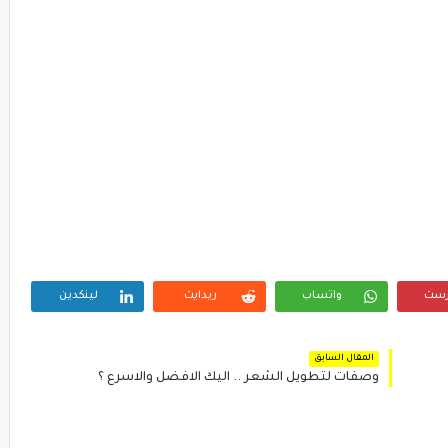
رست
واتساب
ريدايت
لينكدين
المقال السابق
وصفات لتطويل الشعر .. اليك الافضل والاسرع ؟