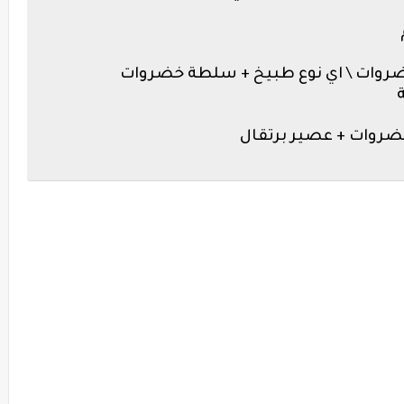
ضروات \ اي نوع طبيخ + سلطة خضروات
ضروات + عصير برتقال