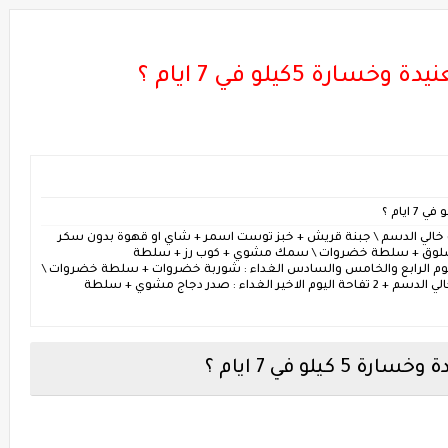
 5كيلو في 7 ايام ؟
 2 بيض مسلوق + حليب خالي الدسم \ جبنة قريش + خبز توست اسمر + شاي او قهوة بدون سكر
دجاج مسلوق + سلطة خضروات \ سمك مشوي + كوب رز + سلطة
 خالي الدسم اليوم الرابع والخامس والسادس الغداء : شوربة خضروات + سلطة خضروات \
اي نوع طبيخ + سلطة خضروات العشاء : زبادي خالي الدسم + 2 تفاحة اليوم الاخير الغداء : صدر دجاج مشوي + سلطة
لو في 7 ايام ؟